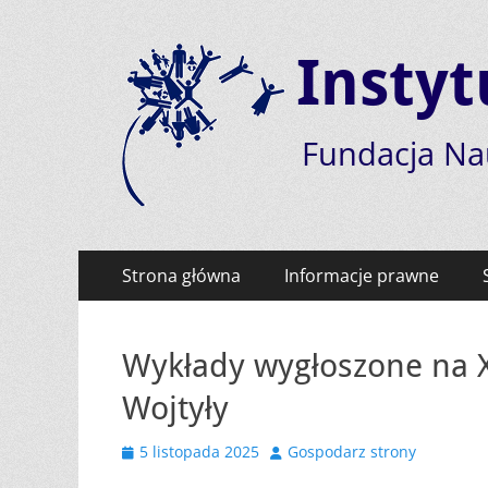
Instyt
Fundacja N
Menu
Przejdź
Strona główna
Informacje prawne
do
zawartości
Wykłady wygłoszone na X
Wojtyły
Opublikowano
Autor
5 listopada 2025
Gospodarz strony