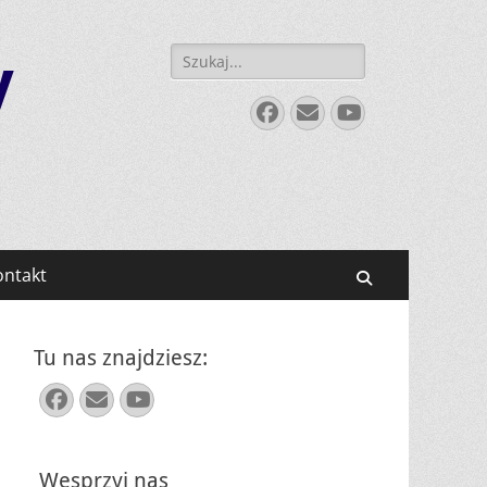
Szukaj:
y
Facebook
E-
YouTube
mail
ontakt
Search
Tu nas znajdziesz:
Facebook
E-
YouTube
mail
Wesprzyj nas