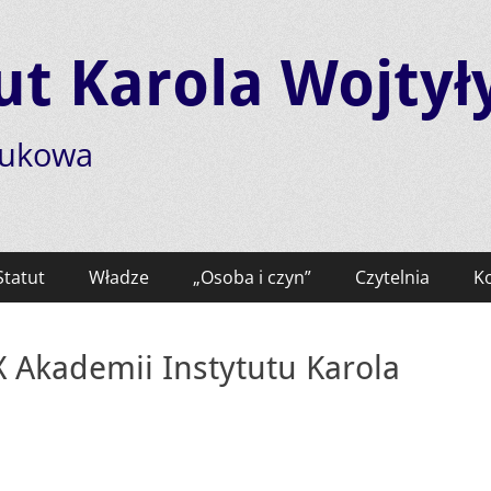
ut Karola Wojtył
aukowa
Statut
Władze
„Osoba i czyn”
Czytelnia
K
 Akademii Instytutu Karola