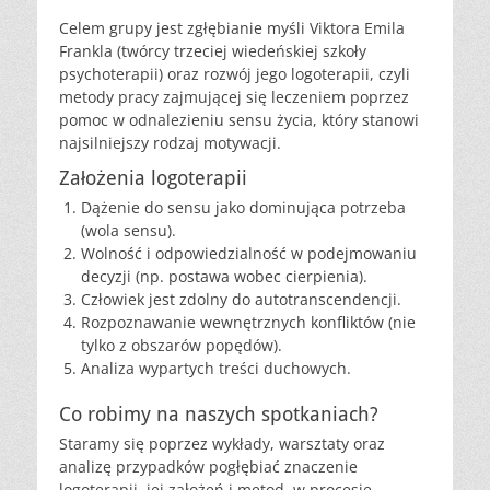
Celem grupy jest zgłębianie myśli Viktora Emila
Frankla (twórcy trzeciej wiedeńskiej szkoły
psychoterapii) oraz rozwój jego logoterapii, czyli
metody pracy zajmującej się leczeniem poprzez
pomoc w odnalezieniu sensu życia, który stanowi
najsilniejszy rodzaj motywacji.
Założenia logoterapii
Dążenie do sensu jako dominująca potrzeba
(wola sensu).
Wolność i odpowiedzialność w podejmowaniu
decyzji (np. postawa wobec cierpienia).
Człowiek jest zdolny do autotranscendencji.
Rozpoznawanie wewnętrznych konfliktów (nie
tylko z obszarów popędów).
Analiza wypartych treści duchowych.
Co robimy na naszych spotkaniach?
Staramy się poprzez wykłady, warsztaty oraz
analizę przypadków pogłębiać znaczenie
logoterapii, jej założeń i metod, w procesie